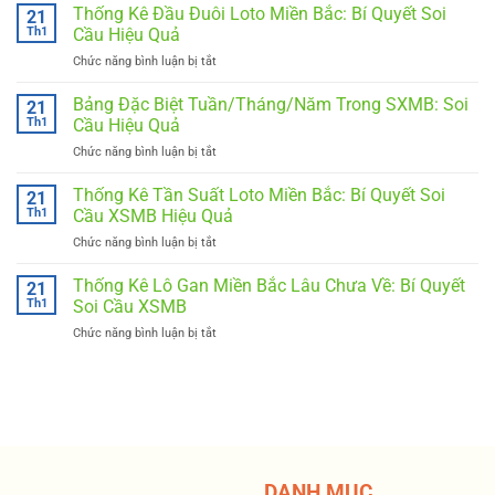
Lô
Thống Kê Đầu Đuôi Loto Miền Bắc: Bí Quyết Soi
21
Hay
Th1
Cầu Hiệu Quả
Về
Chức năng bình luận bị tắt
ở
Cùng
Thống
Nhau
Kê
Bảng Đặc Biệt Tuần/Tháng/Năm Trong SXMB: Soi
Trong
21
Đầu
SXMB:
Th1
Cầu Hiệu Quả
Đuôi
Bí
Chức năng bình luận bị tắt
ở
Loto
Quyết
Bảng
Miền
Soi
Đặc
Thống Kê Tần Suất Loto Miền Bắc: Bí Quyết Soi
Bắc:
21
Cầu
Biệt
Bí
Th1
Cầu XSMB Hiệu Quả
Hiệu
Tuần/Tháng/Năm
Quyết
Quả
Chức năng bình luận bị tắt
ở
Trong
Soi
Thống
SXMB:
Cầu
Kê
Thống Kê Lô Gan Miền Bắc Lâu Chưa Về: Bí Quyết
Soi
21
Hiệu
Tần
Cầu
Th1
Soi Cầu XSMB
Quả
Suất
Hiệu
Chức năng bình luận bị tắt
ở
Loto
Quả
Thống
Miền
Kê
Bắc:
Lô
Bí
Gan
Quyết
Miền
Soi
Bắc
Cầu
Lâu
XSMB
Chưa
Hiệu
DANH MỤC