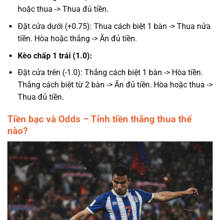
hoặc thua -> Thua đủ tiền.
Đặt cửa dưới (+0.75): Thua cách biệt 1 bàn -> Thua nửa
tiền. Hòa hoặc thắng -> Ăn đủ tiền.
Kèo chấp 1 trái (1.0):
Đặt cửa trên (-1.0): Thắng cách biệt 1 bàn -> Hòa tiền.
Thắng cách biệt từ 2 bàn -> Ăn đủ tiền. Hòa hoặc thua ->
Thua đủ tiền.
Tiền bạc và Odds – Tính tiền thắng thua thế
nào?