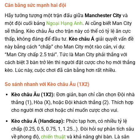
Cân bằng sức mạnh hai đội
Hãy tưởng tượng một trận đấu giữa
Manchester City
và
một đội cuối bảng
Ngoại Hạng Anh
. Ai cũng biết Man City
sẽ thắng. Kèo châu Âu cho trận này có thể có tỷ lệ ăn cực
thấp, không đáng để đầu tư.
Kèo châu Á
giải quyết vấn đề
này bằng cách “chấp” cho Man City một rào cản, ví dụ:
“Man City chấp 2.5 trái”. Tức là Man City phải thắng với
cách biệt 3 bàn trở lên thì người đặt cược cho họ mới thắng
kèo. Lúc này, cuộc chơi đã cân bằng hơn rất nhiều.
So sánh nhanh với Kèo châu Âu (1X2)
Kèo châu Âu (1X2):
Đơn giản, bạn chỉ cần chọn Đội nhà
thắng (1), Hòa (X), hoặc Đội khách thắng (2). Thích hợp
cho người mới chơi hoặc chỉ muốn cược cho vui.
Kèo châu Á (Handicap):
Phức tạp hơn, có nhiều tỷ lệ
chấp (0.25, 0.5, 0.75, 1, 1.25…). Đòi hỏi sự phân tích sâu
về phong độ,
chiến thuật
và khả năng ghi bàn. Là sân