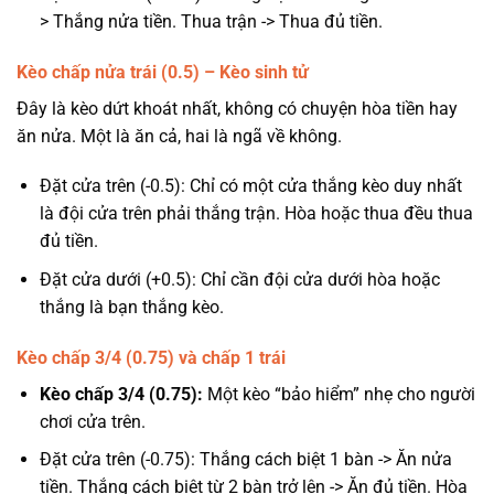
> Thắng nửa tiền. Thua trận -> Thua đủ tiền.
Kèo chấp nửa trái (0.5) – Kèo sinh tử
Đây là kèo dứt khoát nhất, không có chuyện hòa tiền hay
ăn nửa. Một là ăn cả, hai là ngã về không.
Đặt cửa trên (-0.5): Chỉ có một cửa thắng kèo duy nhất
là đội cửa trên phải thắng trận. Hòa hoặc thua đều thua
đủ tiền.
Đặt cửa dưới (+0.5): Chỉ cần đội cửa dưới hòa hoặc
thắng là bạn thắng kèo.
Kèo chấp 3/4 (0.75) và chấp 1 trái
Kèo chấp 3/4 (0.75):
Một kèo “bảo hiểm” nhẹ cho người
chơi cửa trên.
Đặt cửa trên (-0.75): Thắng cách biệt 1 bàn -> Ăn nửa
tiền. Thắng cách biệt từ 2 bàn trở lên -> Ăn đủ tiền. Hòa