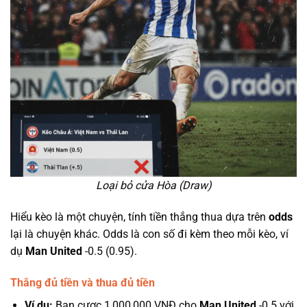
Loại bỏ cửa Hòa (Draw)
Hiểu kèo là một chuyện, tính tiền thắng thua dựa trên
odds
lại là chuyện khác. Odds là con số đi kèm theo mỗi kèo, ví
dụ
Man United
-0.5 (0.95).
Thắng đủ tiền và thua đủ tiền
Ví dụ:
Bạn cược 1,000,000 VNĐ cho
Man United
-0.5 với