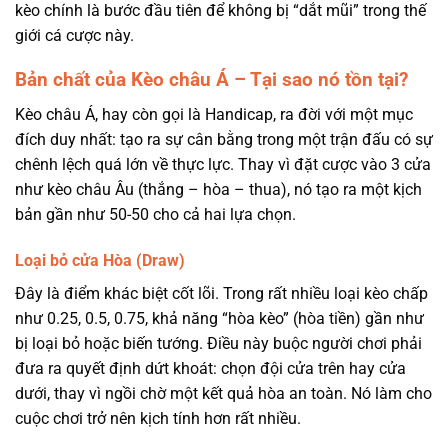
kèo chính là bước đầu tiên để không bị “dắt mũi” trong thế
giới cá cược này.
Bản chất của Kèo châu Á – Tại sao nó tồn tại?
Kèo châu Á, hay còn gọi là Handicap, ra đời với một mục
đích duy nhất: tạo ra sự cân bằng trong một trận đấu có sự
chênh lệch quá lớn về thực lực. Thay vì đặt cược vào 3 cửa
như kèo châu Âu (thắng – hòa – thua), nó tạo ra một kịch
bản gần như 50-50 cho cả hai lựa chọn.
Loại bỏ cửa Hòa (Draw)
Đây là điểm khác biệt cốt lõi. Trong rất nhiều loại kèo chấp
như 0.25, 0.5, 0.75, khả năng “hòa kèo” (hòa tiền) gần như
bị loại bỏ hoặc biến tướng. Điều này buộc người chơi phải
đưa ra quyết định dứt khoát: chọn đội cửa trên hay cửa
dưới, thay vì ngồi chờ một kết quả hòa an toàn. Nó làm cho
cuộc chơi trở nên kịch tính hơn rất nhiều.