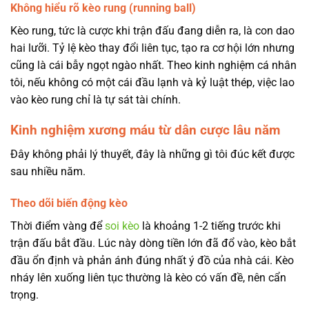
Không hiểu rõ kèo rung (running ball)
Kèo rung, tức là cược khi trận đấu đang diễn ra, là con dao
hai lưỡi. Tỷ lệ kèo thay đổi liên tục, tạo ra cơ hội lớn nhưng
cũng là cái bẫy ngọt ngào nhất. Theo kinh nghiệm cá nhân
tôi, nếu không có một cái đầu lạnh và kỷ luật thép, việc lao
vào kèo rung chỉ là tự sát tài chính.
Kinh nghiệm xương máu từ dân cược lâu năm
Đây không phải lý thuyết, đây là những gì tôi đúc kết được
sau nhiều năm.
Theo dõi biến động kèo
Thời điểm vàng để
soi kèo
là khoảng 1-2 tiếng trước khi
trận đấu bắt đầu. Lúc này dòng tiền lớn đã đổ vào, kèo bắt
đầu ổn định và phản ánh đúng nhất ý đồ của nhà cái. Kèo
nháy lên xuống liên tục thường là kèo có vấn đề, nên cẩn
trọng.