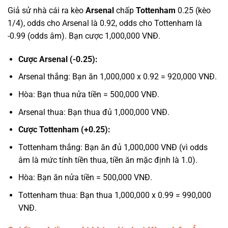
Giả sử nhà cái ra kèo
Arsenal
chấp
Tottenham
0.25 (kèo
1/4), odds cho Arsenal là 0.92, odds cho Tottenham là
-0.99 (odds âm). Bạn cược 1,000,000 VNĐ.
Cược Arsenal (-0.25):
Arsenal thắng: Bạn ăn 1,000,000 x 0.92 = 920,000 VNĐ.
Hòa: Bạn thua nửa tiền = 500,000 VNĐ.
Arsenal thua: Bạn thua đủ 1,000,000 VNĐ.
Cược Tottenham (+0.25):
Tottenham thắng: Bạn ăn đủ 1,000,000 VNĐ (vì odds
âm là mức tính tiền thua, tiền ăn mặc định là 1.0).
Hòa: Bạn ăn nửa tiền = 500,000 VNĐ.
Tottenham thua: Bạn thua 1,000,000 x 0.99 = 990,000
VNĐ.