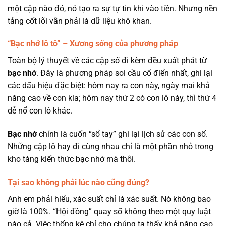
một cặp nào đó, nó tạo ra sự tự tin khi vào tiền. Nhưng nền
tảng cốt lõi vẫn phải là dữ liệu khô khan.
“Bạc nhớ lô tô” – Xương sống của phương pháp
Toàn bộ lý thuyết về các cặp số đi kèm đều xuất phát từ
bạc nhớ
. Đây là phương pháp soi cầu cổ điển nhất, ghi lại
các dấu hiệu đặc biệt: hôm nay ra con này, ngày mai khả
năng cao về con kia; hôm nay thứ 2 có con lô này, thì thứ 4
dễ nổ con lô khác.
Bạc nhớ
chính là cuốn “sổ tay” ghi lại lịch sử các con số.
Những cặp lô hay đi cùng nhau chỉ là một phần nhỏ trong
kho tàng kiến thức bạc nhớ mà thôi.
Tại sao không phải lúc nào cũng đúng?
Anh em phải hiểu, xác suất chỉ là xác suất. Nó không bao
giờ là 100%. “Hội đồng” quay số không theo một quy luật
nào cả. Việc thống kê chỉ cho chúng ta thấy khả năng cao