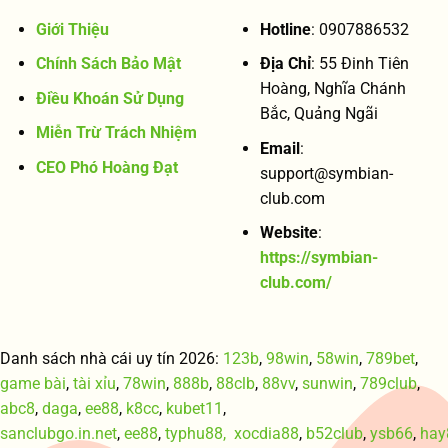
Giới Thiệu
Hotline
: 0907886532
Chính Sách Bảo Mật
Địa Chỉ
: 55 Đinh Tiên
Hoàng, Nghĩa Chánh
Điều Khoán Sử Dụng
Bắc, Quảng Ngãi
Miễn Trừ Trách Nhiệm
Email
:
CEO Phó Hoàng Đạt
support@symbian-
club.com
Website
:
https://symbian-
club.com/
Danh sách nhà cái uy tín 2026:
123b
,
98win
,
58win
,
789bet
,
game bài
,
tài xỉu
,
78win
,
888b
,
88clb
,
88vv
,
sunwin
,
789club
,
abc8
,
daga
,
ee88
,
k8cc
,
kubet11
,
sanclubgo.in.net
,
ee88
,
typhu88,
xocdia88
,
b52club
,
ysb66
,
hay