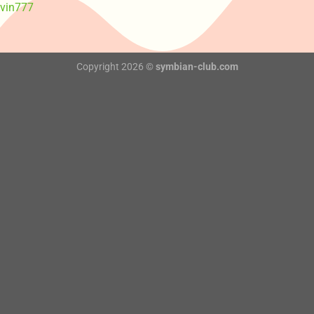
vin777
Copyright 2026 ©
symbian-club.com