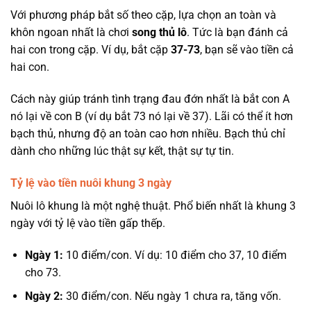
Với phương pháp bắt số theo cặp, lựa chọn an toàn và
khôn ngoan nhất là chơi
song thủ lô
. Tức là bạn đánh cả
hai con trong cặp. Ví dụ, bắt cặp
37-73
, bạn sẽ vào tiền cả
hai con.
Cách này giúp tránh tình trạng đau đớn nhất là bắt con A
nó lại về con B (ví dụ bắt 73 nó lại về 37). Lãi có thể ít hơn
bạch thủ, nhưng độ an toàn cao hơn nhiều. Bạch thủ chỉ
dành cho những lúc thật sự kết, thật sự tự tin.
Tỷ lệ vào tiền nuôi khung 3 ngày
Nuôi lô khung là một nghệ thuật. Phổ biến nhất là khung 3
ngày với tỷ lệ vào tiền gấp thếp.
Ngày 1:
10 điểm/con. Ví dụ: 10 điểm cho 37, 10 điểm
cho 73.
Ngày 2:
30 điểm/con. Nếu ngày 1 chưa ra, tăng vốn.