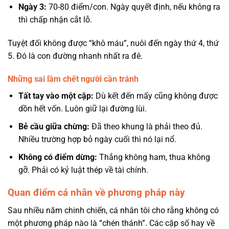
Ngày 3:
70-80 điểm/con. Ngày quyết định, nếu không ra
thì chấp nhận cắt lỗ.
Tuyệt đối không được “khô máu”, nuôi đến ngày thứ 4, thứ
5. Đó là con đường nhanh nhất ra đê.
Những sai lầm chết người cần tránh
Tất tay vào một cặp:
Dù kết đến mấy cũng không được
dồn hết vốn. Luôn giữ lại đường lùi.
Bẻ cầu giữa chừng:
Đã theo khung là phải theo đủ.
Nhiều trường hợp bỏ ngày cuối thì nó lại nổ.
Không có điểm dừng:
Thắng không ham, thua không
gỡ. Phải có kỷ luật thép về tài chính.
Quan điểm cá nhân về phương pháp này
Sau nhiều năm chinh chiến, cá nhân tôi cho rằng không có
một phương pháp nào là “chén thánh”. Các cặp số hay về