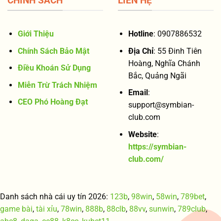
CHÍNH SÁCH
LIÊN HỆ
Giới Thiệu
Hotline
: 0907886532
Chính Sách Bảo Mật
Địa Chỉ
: 55 Đinh Tiên
Hoàng, Nghĩa Chánh
Điều Khoán Sử Dụng
Bắc, Quảng Ngãi
Miễn Trừ Trách Nhiệm
Email
:
CEO Phó Hoàng Đạt
support@symbian-
club.com
Website
:
https://symbian-
club.com/
Danh sách nhà cái uy tín 2026:
123b
,
98win
,
58win
,
789bet
,
game bài
,
tài xỉu
,
78win
,
888b
,
88clb
,
88vv
,
sunwin
,
789club
,