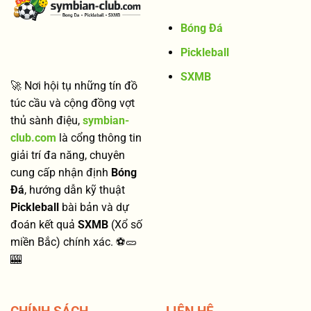
Quyết
Soi
Bóng Đá
Cầu
XSMB
Pickleball
SXMB
🚀 Nơi hội tụ những tín đồ
túc cầu và cộng đồng vợt
thủ sành điệu,
symbian-
club.com
là cổng thông tin
giải trí đa năng, chuyên
cung cấp nhận định
Bóng
Đá
, hướng dẫn kỹ thuật
Pickleball
bài bản và dự
đoán kết quả
SXMB
(Xổ số
miền Bắc) chính xác. ⚽🥒
🎰