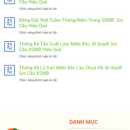
Th1
Cầu Hiệu Quả
Về
Chức năng bình luận bị tắt
ở
Cùng
Thống
Nhau
Kê
Bảng Đặc Biệt Tuần/Tháng/Năm Trong SXMB: Soi
Trong
21
Đầu
SXMB:
Th1
Cầu Hiệu Quả
Đuôi
Bí
Chức năng bình luận bị tắt
ở
Loto
Quyết
Bảng
Miền
Soi
Đặc
Thống Kê Tần Suất Loto Miền Bắc: Bí Quyết Soi
Bắc:
21
Cầu
Biệt
Bí
Th1
Cầu XSMB Hiệu Quả
Hiệu
Tuần/Tháng/Năm
Quyết
Quả
Chức năng bình luận bị tắt
ở
Trong
Soi
Thống
SXMB:
Cầu
Kê
Thống Kê Lô Gan Miền Bắc Lâu Chưa Về: Bí Quyết
Soi
21
Hiệu
Tần
Cầu
Th1
Soi Cầu XSMB
Quả
Suất
Hiệu
Chức năng bình luận bị tắt
ở
Loto
Quả
Thống
Miền
Kê
Bắc:
Lô
Bí
Gan
Quyết
Miền
Soi
Bắc
Cầu
Lâu
XSMB
Chưa
Hiệu
DANH MỤC
Về:
Quả
Bí