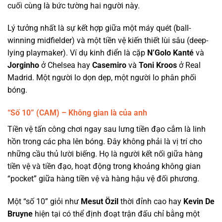
cuối cùng là bức tường hai người này.
Lý tưởng nhất là sự kết hợp giữa một máy quét (ball-
winning midfielder) và một tiền vệ kiến thiết lùi sâu (deep-
lying playmaker). Ví dụ kinh điển là cặp
N’Golo Kanté
và
Jorginho
ở Chelsea hay
Casemiro
và
Toni Kroos
ở Real
Madrid. Một người lo dọn dẹp, một người lo phân phối
bóng.
“Số 10” (CAM) – Không gian là của anh
Tiền vệ tấn công chơi ngay sau lưng tiền đạo cắm là linh
hồn trong các pha lên bóng. Đây không phải là vị trí cho
những cầu thủ lười biếng. Họ là người kết nối giữa hàng
tiền vệ và tiền đạo, hoạt động trong khoảng không gian
“pocket” giữa hàng tiền vệ và hàng hậu vệ đối phương.
Một “số 10” giỏi như
Mesut Özil
thời đỉnh cao hay
Kevin De
Bruyne
hiện tại có thể định đoạt trận đấu chỉ bằng một