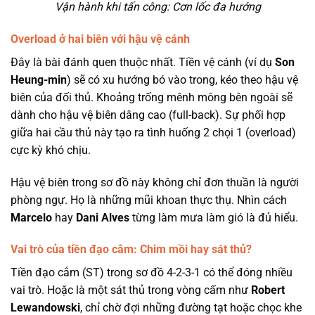
Vận hành khi tấn công: Cơn lốc đa hướng
Overload ở hai biên với hậu vệ cánh
Đây là bài đánh quen thuộc nhất. Tiền vệ cánh (ví dụ
Son
Heung-min
) sẽ có xu hướng bó vào trong, kéo theo hậu vệ
biên của đối thủ. Khoảng trống mênh mông bên ngoài sẽ
dành cho hậu vệ biên dâng cao (full-back). Sự phối hợp
giữa hai cầu thủ này tạo ra tình huống 2 chọi 1 (overload)
cực kỳ khó chịu.
Hậu vệ biên trong sơ đồ này không chỉ đơn thuần là người
phòng ngự. Họ là những mũi khoan thực thụ. Nhìn cách
Marcelo
hay
Dani Alves
từng làm mưa làm gió là đủ hiểu.
Vai trò của tiền đạo cắm: Chim mồi hay sát thủ?
Tiền đạo cắm (ST) trong sơ đồ 4-2-3-1 có thể đóng nhiều
vai trò. Hoặc là một sát thủ trong vòng cấm như
Robert
Lewandowski
, chỉ chờ đợi những đường tạt hoặc chọc khe