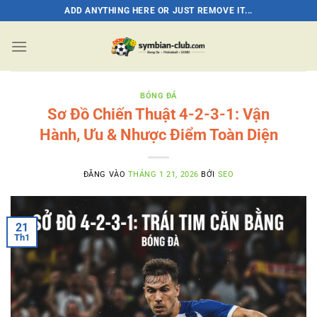
Bỏ
ADD ANYTHING HERE OR JUST REMOVE IT...
qua
nội
dung
BÓNG ĐÁ
Sơ Đồ Chiến Thuật 4-2-3-1: Vận
Hành, Ưu & Nhược Điểm Toàn Diện
ĐĂNG VÀO
THÁNG 1 21, 2026
BỞI
SEO
21
Th1