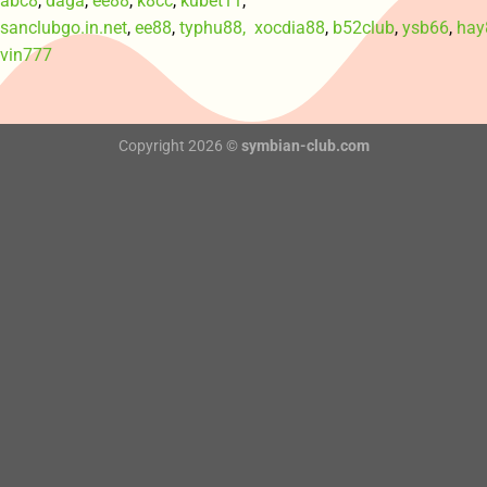
abc8
,
daga
,
ee88
,
k8cc
,
kubet11
,
sanclubgo.in.net
,
ee88
,
typhu88,
xocdia88
,
b52club
,
ysb66
,
hay
vin777
Copyright 2026 ©
symbian-club.com