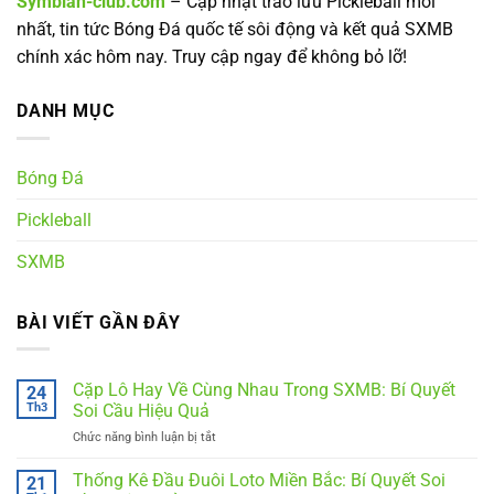
Symbian-club.com
– Cập nhật trào lưu Pickleball mới
nhất, tin tức Bóng Đá quốc tế sôi động và kết quả SXMB
chính xác hôm nay. Truy cập ngay để không bỏ lỡ!
DANH MỤC
Bóng Đá
Pickleball
SXMB
BÀI VIẾT GẦN ĐÂY
Cặp Lô Hay Về Cùng Nhau Trong SXMB: Bí Quyết
24
Th3
Soi Cầu Hiệu Quả
Chức năng bình luận bị tắt
ở
Cặp
Lô
Thống Kê Đầu Đuôi Loto Miền Bắc: Bí Quyết Soi
21
Hay