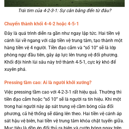
Trái tim của 4-2-3-1: Sự cân bằng đến từ đâu?
Chuyển thành khối 4-4-2 hoặc 4-5-1
Đây là quá trình diễn ra gần như ngay lập tức. Hai tiền vệ
cánh lùi về ngang với cặp tiền vệ trung tâm, tạo thành một
hàng tiền vệ 4 người. Tiền đạo cắm và “số 10” sẽ là lớp
phòng ngự đầu tiên, gây áp lực lên trung vệ đối phương.
Khối đội hình lùi sâu này trở thành 4-5-1, cực kỳ khó để
xuyên phá.
Pressing tầm cao: Ai là người khởi xướng?
Việc pressing tầm cao với 4-2-3-1 rất hiệu quả. Thường thì
tiền đạo cắm hoặc “số 10” sẽ là người ra tín hiệu. Khi một
trong hai người này áp sát trung vệ cầm bóng của đối
phương, cả hệ thống sẽ dâng lên theo. Hai tiền vệ cánh áp
sát hậu vệ biên, hai tiền vệ trung tâm khóa chặt tuyến giữa.
Mục tiêu là dồn ép đối thủ ra biên và cướp bóng ngay trên