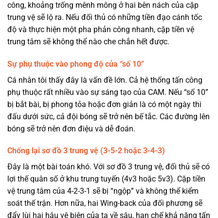
công, khoảng trống mênh mông ở hai bên nách của cặp
trung vệ sẽ lộ ra. Nếu đối thủ có những tiền đạo cánh tốc
độ và thực hiện một pha phản công nhanh, cặp tiền vệ
trung tâm sẽ không thể nào che chắn hết được.
Sự phụ thuộc vào phong độ của “số 10”
Cá nhân tôi thấy đây là vấn đề lớn. Cả hệ thống tấn công
phụ thuộc rất nhiều vào sự sáng tạo của CAM. Nếu “số 10”
bị bắt bài, bị phong tỏa hoặc đơn giản là có một ngày thi
đấu dưới sức, cả đội bóng sẽ trở nên bế tắc. Các đường lên
bóng sẽ trở nên đơn điệu và dễ đoán.
Chống lại sơ đồ 3 trung vệ (3-5-2 hoặc 3-4-3)
Đây là một bài toán khó. Với sơ đồ 3 trung vệ, đối thủ sẽ có
lợi thế quân số ở khu trung tuyến (4v3 hoặc 5v3). Cặp tiền
vệ trung tâm của 4-2-3-1 sẽ bị “ngộp” và không thể kiểm
soát thế trận. Hơn nữa, hai Wing-back của đối phương sẽ
đẩy lùi hai hậu vệ biên của ta về sâu, hạn chế khả năng tấn