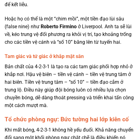
để kết liễu.
Hoặc họ có thể là một “chim mồi”, một tiền đạo lùi sâu
(false nine) như
Roberto Firmino
ở Liverpool. Anh ta sẽ lùi
về, kéo trung vệ đối phương ra khỏi vị trí, tạo khoảng trống
cho các tiền vệ cánh và “số 10” băng lên từ tuyến hai.
Tam giác và tứ giác ở khắp mặt sân
Bản chất của 4-2-3-1 là tạo ra các tam giác phối hợp nhỏ ở
khắp nơi. Hậu vệ biên – tiền vệ cánh – tiền vệ trung tâm ở
hai biên. Tiền vệ trung tâm – “số 10” – tiền đạo cắm ở
trung lộ. Điều này giúp đội bóng luôn có nhiều lựa chọn
chuyền bóng, dễ dàng thoát pressing và triển khai tấn công
một cách mượt mà.
Tổ chức phòng ngự: Bức tường hai lớp kiên cố
Khi mất bóng, 4-2-3-1 không hề yếu đuối. Khả năng chuyển
đổi sang một khối phòng ngự chặt chẽ là điều khiến nó