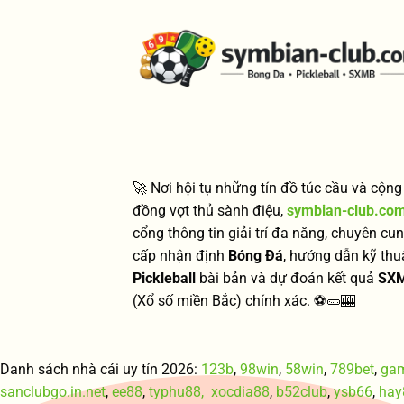
🚀 Nơi hội tụ những tín đồ túc cầu và cộng
đồng vợt thủ sành điệu,
symbian-club.co
cổng thông tin giải trí đa năng, chuyên cu
cấp nhận định
Bóng Đá
, hướng dẫn kỹ thu
Pickleball
bài bản và dự đoán kết quả
SX
(Xổ số miền Bắc) chính xác. ⚽🥒🎰
Danh sách nhà cái uy tín 2026:
123b
,
98win
,
58win
,
789bet
,
gam
sanclubgo.in.net
,
ee88
,
typhu88,
xocdia88
,
b52club
,
ysb66
,
hay