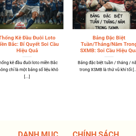
Thống Kê Đầu Đuôi Loto
Bảng Đặc Biệt
iền Bắc: Bí Quyết Soi Cầu
Tuần/Tháng/Năm Tron
Hiệu Quả
SXMB: Soi Cầu Hiệu Qu
hống kê đầu đuôi loto miền Bắc
Bảng đặc biệt tuần / tháng / 
ông chỉ là một bảng số liệu khô
trong XSMB là thứ vũ khí tối [..
[...]
DANH MỤC
CHÍNH SÁCH