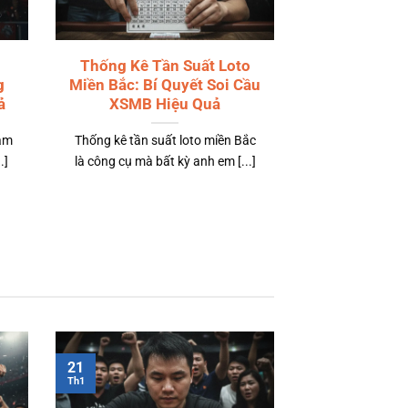
Thống Kê Tần Suất Loto
g
Miền Bắc: Bí Quyết Soi Cầu
ả
XSMB Hiệu Quả
năm
Thống kê tần suất loto miền Bắc
.]
là công cụ mà bất kỳ anh em [...]
21
Th1