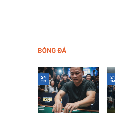
BÓNG ĐÁ
24
21
Th3
Th