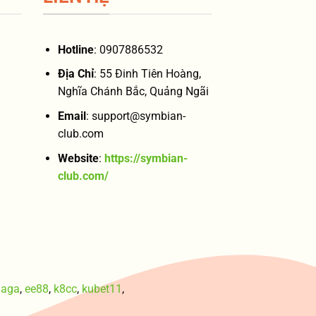
Hotline
: 0907886532
Địa Chỉ
: 55 Đinh Tiên Hoàng,
Nghĩa Chánh Bắc, Quảng Ngãi
Email
:
support@symbian-
club.com
Website
:
https://symbian-
club.com/
daga
,
ee88
,
k8cc
,
kubet11
,