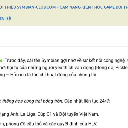
ỚI THIỆU SYMBIAN-CLUB.COM – CẨM NANG KIẾN THỨC GAME ĐỔI 
IÊN HỆ
m
. Trước đây, cái tên Symbian gợi nhớ về sự kết nối công nghệ, 
ơi hội tụ của những người yêu thích vận động (Bóng đá, Pickle
g – Hữu ích là tôn chỉ hoạt động của chúng tôi.
thăng hoa cùng trái bóng tròn.
Cập nhật liên tục 24/7:
Hạng Anh, La Liga, Cúp C1 và Đội tuyển Việt Nam.
nh, phong độ cầu thủ và các quyết định của HLV.