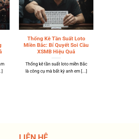
Thống Kê Tần Suất Loto
g
Miền Bắc: Bí Quyết Soi Cầu
ả
XSMB Hiệu Quả
năm
Thống kê tần suất loto miền Bắc
.]
là công cụ mà bất kỳ anh em [...]
LIÊN HỆ