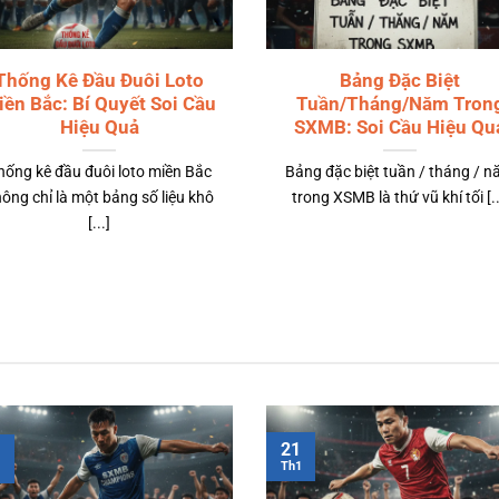
Thống Kê Đầu Đuôi Loto
Bảng Đặc Biệt
iền Bắc: Bí Quyết Soi Cầu
Tuần/Tháng/Năm Tron
Hiệu Quả
SXMB: Soi Cầu Hiệu Qu
hống kê đầu đuôi loto miền Bắc
Bảng đặc biệt tuần / tháng / 
ông chỉ là một bảng số liệu khô
trong XSMB là thứ vũ khí tối [..
[...]
21
Th1
1