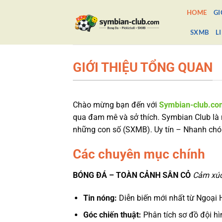
Bỏ
HOME
GI
qua
nội
SXMB
L
dung
GIỚI THIỆU TỔNG QUAN
Chào mừng bạn đến với
Symbian-club.co
qua đam mê và sở thích. Symbian Club là n
những con số (SXMB). Uy tín – Nhanh chón
Các chuyên mục chính
BÓNG ĐÁ – TOÀN CẢNH SÂN CỎ
Cảm xúc 
Tin nóng:
Diễn biến mới nhất từ Ngoại 
Góc chiến thuật:
Phân tích sơ đồ đội hì