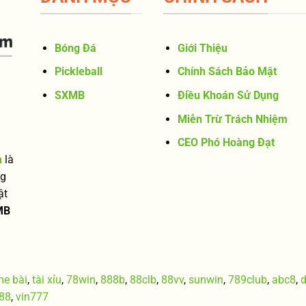
Bóng Đá
Giới Thiệu
Pickleball
Chính Sách Bảo Mật
SXMB
Điều Khoán Sử Dụng
Miễn Trừ Trách Nhiệm
CEO Phó Hoàng Đạt
m
là
ng
ật
MB
e bài
,
tài xỉu
,
78win
,
888b
,
88clb
,
88vv
,
sunwin
,
789club
,
abc8
,
88
,
vin777