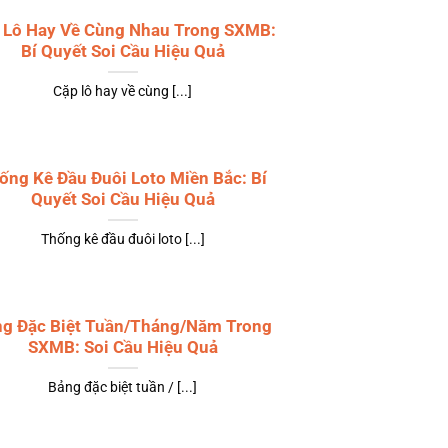
 Lô Hay Về Cùng Nhau Trong SXMB:
Bí Quyết Soi Cầu Hiệu Quả
Cặp lô hay về cùng [...]
ống Kê Đầu Đuôi Loto Miền Bắc: Bí
Quyết Soi Cầu Hiệu Quả
Thống kê đầu đuôi loto [...]
g Đặc Biệt Tuần/Tháng/Năm Trong
SXMB: Soi Cầu Hiệu Quả
Bảng đặc biệt tuần / [...]