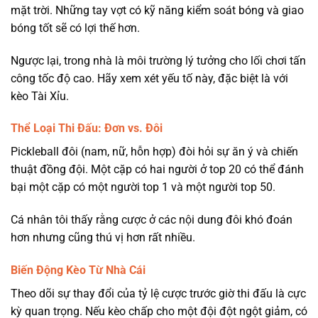
mặt trời. Những tay vợt có kỹ năng kiểm soát bóng và giao
bóng tốt sẽ có lợi thế hơn.
Ngược lại, trong nhà là môi trường lý tưởng cho lối chơi tấn
công tốc độ cao. Hãy xem xét yếu tố này, đặc biệt là với
kèo Tài Xỉu.
Thể Loại Thi Đấu: Đơn vs. Đôi
Pickleball đôi (nam, nữ, hỗn hợp) đòi hỏi sự ăn ý và chiến
thuật đồng đội. Một cặp có hai người ở top 20 có thể đánh
bại một cặp có một người top 1 và một người top 50.
Cá nhân tôi thấy rằng cược ở các nội dung đôi khó đoán
hơn nhưng cũng thú vị hơn rất nhiều.
Biến Động Kèo Từ Nhà Cái
Theo dõi sự thay đổi của tỷ lệ cược trước giờ thi đấu là cực
kỳ quan trọng. Nếu kèo chấp cho một đội đột ngột giảm, có