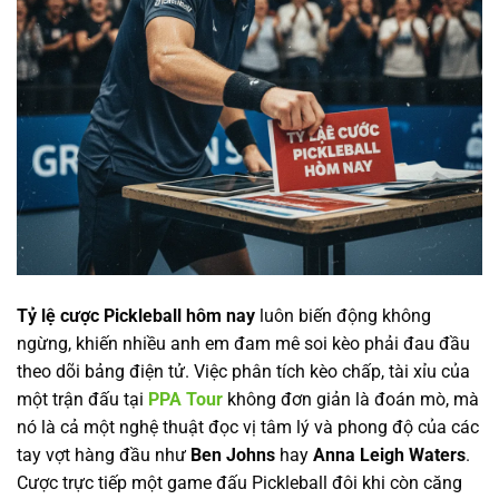
Tỷ lệ cược Pickleball hôm nay
luôn biến động không
ngừng, khiến nhiều anh em đam mê soi kèo phải đau đầu
theo dõi bảng điện tử. Việc phân tích kèo chấp, tài xỉu của
một trận đấu tại
PPA Tour
không đơn giản là đoán mò, mà
nó là cả một nghệ thuật đọc vị tâm lý và phong độ của các
tay vợt hàng đầu như
Ben Johns
hay
Anna Leigh Waters
.
Cược trực tiếp một game đấu Pickleball đôi khi còn căng