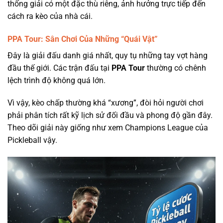
thống giải có một đặc thù riêng, ảnh hưởng trực tiếp đến
cách ra kèo của nhà cái.
PPA Tour: Sân Chơi Của Những “Quái Vật”
Đây là giải đấu danh giá nhất, quy tụ những tay vợt hàng
đầu thế giới. Các trận đấu tại
PPA Tour
thường có chênh
lệch trình độ không quá lớn.
Vì vậy, kèo chấp thường khá “xương”, đòi hỏi người chơi
phải phân tích rất kỹ lịch sử đối đầu và phong độ gần đây.
Theo dõi giải này giống như xem Champions League của
Pickleball vậy.