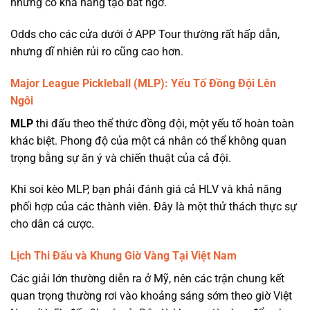
nhưng có khả năng tạo bất ngờ.
Odds cho các cửa dưới ở APP Tour thường rất hấp dẫn,
nhưng dĩ nhiên rủi ro cũng cao hơn.
Major League Pickleball (MLP): Yếu Tố Đồng Đội Lên
Ngôi
MLP
thi đấu theo thể thức đồng đội, một yếu tố hoàn toàn
khác biệt. Phong độ của một cá nhân có thể không quan
trọng bằng sự ăn ý và chiến thuật của cả đội.
Khi soi kèo MLP, bạn phải đánh giá cả HLV và khả năng
phối hợp của các thành viên. Đây là một thử thách thực sự
cho dân cá cược.
Lịch Thi Đấu và Khung Giờ Vàng Tại Việt Nam
Các giải lớn thường diễn ra ở Mỹ, nên các trận chung kết
quan trọng thường rơi vào khoảng sáng sớm theo giờ Việt