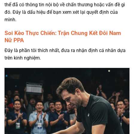
thể đã có thông tin nội bộ về chấn thương hoặc vấn đề gì
đó. Đây là dấu hiệu để bạn xem xét lại quyết định của
mình.
Soi Kèo Thực Chiến: Trận Chung Kết Đôi Nam
Nữ PPA
Đây là phần tôi thích nhất, đưa ra nhận định cá nhân dựa
trên kinh nghiệm.