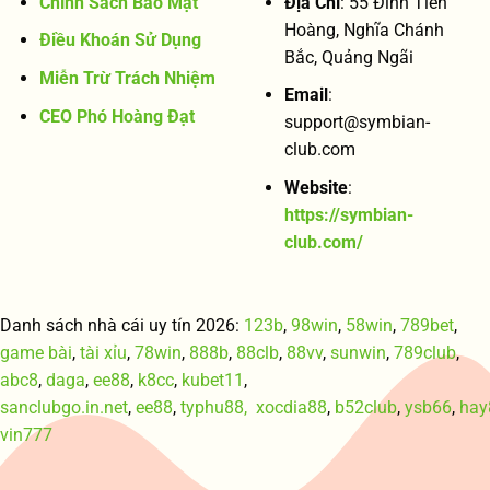
Chính Sách Bảo Mật
Địa Chỉ
: 55 Đinh Tiên
Hoàng, Nghĩa Chánh
Điều Khoán Sử Dụng
Bắc, Quảng Ngãi
Miễn Trừ Trách Nhiệm
Email
:
CEO Phó Hoàng Đạt
support@symbian-
club.com
Website
:
https://symbian-
club.com/
Danh sách nhà cái uy tín 2026:
123b
,
98win
,
58win
,
789bet
,
game bài
,
tài xỉu
,
78win
,
888b
,
88clb
,
88vv
,
sunwin
,
789club
,
abc8
,
daga
,
ee88
,
k8cc
,
kubet11
,
sanclubgo.in.net
,
ee88
,
typhu88,
xocdia88
,
b52club
,
ysb66
,
hay
vin777