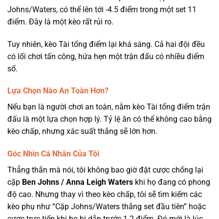
Johns/Waters, có thể lên tới -4.5 điểm trong một set 11
điểm. Đây là một kèo rất rủi ro.
Tuy nhiên, kèo Tài tổng điểm lại khá sáng. Cả hai đội đều
có lối chơi tấn công, hứa hẹn một trận đấu có nhiều điểm
số.
Lựa Chọn Nào An Toàn Hơn?
Nếu bạn là người chơi an toàn, nằm kèo Tài tổng điểm trận
đấu là một lựa chọn hợp lý. Tỷ lệ ăn có thể không cao bằng
kèo chấp, nhưng xác suất thắng sẽ lớn hơn.
Góc Nhìn Cá Nhân Của Tôi
Thẳng thắn mà nói, tôi không bao giờ đặt cược chống lại
cặp
Ben Johns / Anna Leigh Waters
khi họ đang có phong
độ cao. Nhưng thay vì theo kèo chấp, tôi sẽ tìm kiếm các
kèo phụ như “Cặp Johns/Waters thắng set đầu tiên” hoặc
cược trực tiếp khi họ bị dẫn trước 1-2 điểm. Đó mới là lúc