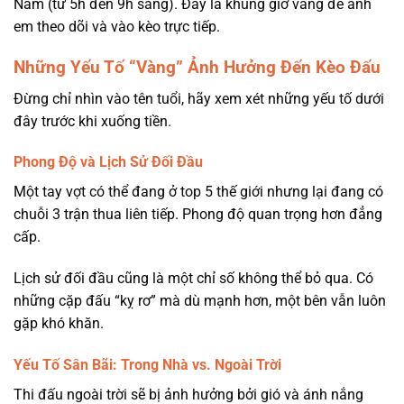
Nam (từ 5h đến 9h sáng). Đây là khung giờ vàng để anh
em theo dõi và vào kèo trực tiếp.
Những Yếu Tố “Vàng” Ảnh Hưởng Đến Kèo Đấu
Đừng chỉ nhìn vào tên tuổi, hãy xem xét những yếu tố dưới
đây trước khi xuống tiền.
Phong Độ và Lịch Sử Đối Đầu
Một tay vợt có thể đang ở top 5 thế giới nhưng lại đang có
chuỗi 3 trận thua liên tiếp. Phong độ quan trọng hơn đẳng
cấp.
Lịch sử đối đầu cũng là một chỉ số không thể bỏ qua. Có
những cặp đấu “kỵ rơ” mà dù mạnh hơn, một bên vẫn luôn
gặp khó khăn.
Yếu Tố Sân Bãi: Trong Nhà vs. Ngoài Trời
Thi đấu ngoài trời sẽ bị ảnh hưởng bởi gió và ánh nắng