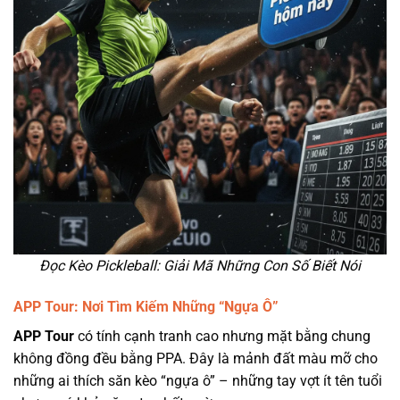
Đọc Kèo Pickleball: Giải Mã Những Con Số Biết Nói
APP Tour: Nơi Tìm Kiếm Những “Ngựa Ô”
APP Tour
có tính cạnh tranh cao nhưng mặt bằng chung
không đồng đều bằng PPA. Đây là mảnh đất màu mỡ cho
những ai thích săn kèo “ngựa ô” – những tay vợt ít tên tuổi