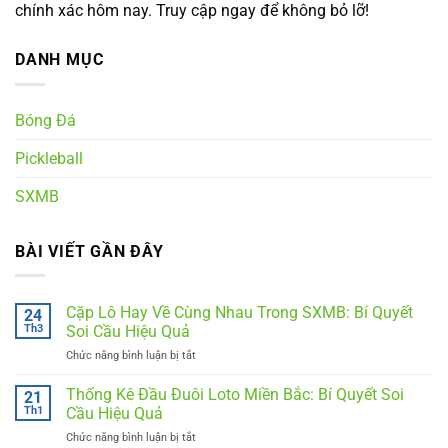
chính xác hôm nay. Truy cập ngay để không bỏ lỡ!
DANH MỤC
Bóng Đá
Pickleball
SXMB
BÀI VIẾT GẦN ĐÂY
Cặp Lô Hay Về Cùng Nhau Trong SXMB: Bí Quyết
24
Th3
Soi Cầu Hiệu Quả
Chức năng bình luận bị tắt
ở
Cặp
Lô
Thống Kê Đầu Đuôi Loto Miền Bắc: Bí Quyết Soi
21
Hay
Th1
Cầu Hiệu Quả
Về
Chức năng bình luận bị tắt
ở
Cùng