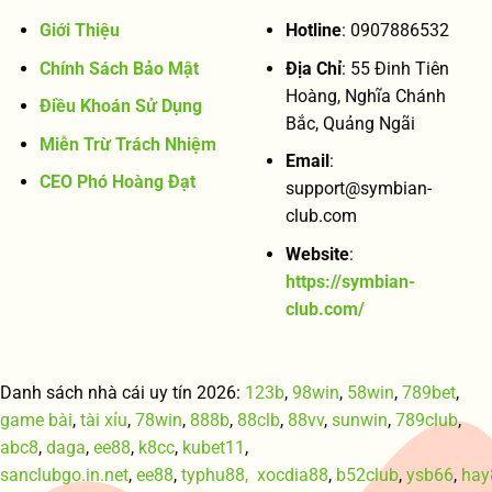
Giới Thiệu
Hotline
: 0907886532
Chính Sách Bảo Mật
Địa Chỉ
: 55 Đinh Tiên
Hoàng, Nghĩa Chánh
Điều Khoán Sử Dụng
Bắc, Quảng Ngãi
Miễn Trừ Trách Nhiệm
Email
:
CEO Phó Hoàng Đạt
support@symbian-
club.com
Website
:
https://symbian-
club.com/
Danh sách nhà cái uy tín 2026:
123b
,
98win
,
58win
,
789bet
,
game bài
,
tài xỉu
,
78win
,
888b
,
88clb
,
88vv
,
sunwin
,
789club
,
abc8
,
daga
,
ee88
,
k8cc
,
kubet11
,
sanclubgo.in.net
,
ee88
,
typhu88,
xocdia88
,
b52club
,
ysb66
,
hay