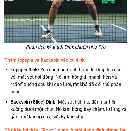
Phân tích kỹ thuật Dink chuẩn như Pro
Thêm topspin và backspin vào cú dink
Topspin Dink:
Yêu cầu bạn đánh bóng từ thấp lên cao
với mặt vợt hơi đóng. Nó làm bóng đi nhanh hơn và
“cắm” xuống sau khi qua lưới, rất khó để đối thủ phản
công.
Backspin (Slice) Dink:
Mặt vợt hơi mở, đánh từ trên
xuống dưới một chút. Nó làm bóng bay chậm, lơ lửng và
gần như không nảy, cực kỳ khó chịu.
Cá nhân tôi thấy: “Reset” cũng là một dạng dink phòng thủ