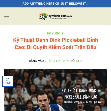
Bỏ
ADD ANYTHING HERE OR JUST REMOVE IT...
qua
nội
dung
PICKLEBALL
Kỹ Thuật Đánh Dink Pickleball Đỉnh
Cao: Bí Quyết Kiểm Soát Trận Đấu
ĐĂNG VÀO
THÁNG 1 21, 2026
BỞI
SEO
21
Th1