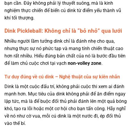
bạn cần. Đây không phải lý thuyết suông, mà là kinh
nghiệm thực chiến để biến cú dink từ điểm yếu thành vũ
khí tối thượng.
Dink Pickleball: Không chỉ là “bỏ nhỏ” qua lưới
Nhiều người lầm tưởng dink chỉ là đánh nhẹ cho qua,
nhưng thực sự nó phức tạp và mang tính chiến thuật cao
hơn rất nhiều. Hiểu đúng bản chất của nó là bước đầu tiên
để làm chủ cuộc chơi tại vạch
non-volley zone
.
Tư duy đúng về cú dink – Nghệ thuật của sự kiên nhẫn
Dink là một cuộc đấu trí, không phải cuộc thi xem ai đánh
mạnh hơn. Mục tiêu của dink không phải để ăn điểm ngay
lập tức, mà là để buộc đối thủ phải đánh lên một quả bóng
khó, tạo ra lỗi hoặc một cơ hội cho bạn tấn công. Hãy nghĩ
về nó như cờ vua, mỗi cú dink là một nước đi, ép đối thủ
vào thế bí.