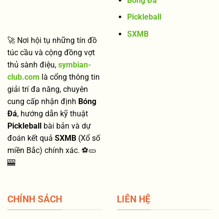
Bóng Đá
Cầu
XSMB
Pickleball
SXMB
🚀 Nơi hội tụ những tín đồ
túc cầu và cộng đồng vợt
thủ sành điệu,
symbian-
club.com
là cổng thông tin
giải trí đa năng, chuyên
cung cấp nhận định
Bóng
Đá
, hướng dẫn kỹ thuật
Pickleball
bài bản và dự
đoán kết quả
SXMB
(Xổ số
miền Bắc) chính xác. ⚽🥒
🎰
CHÍNH SÁCH
LIÊN HỆ