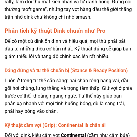
rally, làm đối thủ mất kiên nhẫn và tự đánh hỏng. Đừng coi
thường “soft game”, những tay vợt hàng đầu thế giới thắng
trận nhờ dink chứ không chỉ nhờ smash.
Phân tích kỹ thuật Dink chuẩn như Pro
Để có một cú dink ổn định và hiệu quả, mọi thứ phải bắt
đầu từ những điều cơ bản nhất. Kỹ thuật đúng sẽ giúp bạn
giảm thiểu lỗi và tăng độ chính xác lên rất nhiều.
Dáng đứng và tư thế chuẩn bị (Stance & Ready Position)
Luôn ở trong tư thế sẵn sàng: hai chân rộng bằng vai, đầu
gối hơi chùng, lưng thẳng và trọng tâm thấp. Giữ vợt ở phía
trước cơ thể, khoảng ngang ngực. Tư thế này giúp bạn
phản xạ nhanh với mọi tình huống bóng, dù là sang trái,
phải hay bóng vào chân.
Kỹ thuật cầm vợt (Grip): Continental là chân ái
Đối với dink, kiểu cầm vợt
Continental
(cầm như cầm búa)