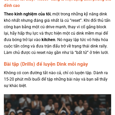
đỉnh cao
Theo kinh nghiệm của tôi
, một trong những kỹ năng dink
khó nhất nhưng đáng giá nhất là cú “reset”. Khi đối thủ tấn
công bạn bằng một cú drive mạnh, thay vì cố gắng block
lại, hãy hấp thụ lực và thực hiện một cú dink mềm mại để
đưa bóng trở lại vào
kitchen
. Nó ngay lập tức vô hiệu hóa
cuộc tấn công và đưa trận đấu trở về trạng thái dink rally.
Làm chủ được cú reset này gần như là “bất tử” ở trên lưới.
Bài tập (Drills) để luyện Dink mỗi ngày
Không có con đường tắt nào cả, chỉ có luyện tập. Dành ra
15-20 phút mỗi buổi để tập những bài này và bạn sẽ thấy
sự khác biệt.