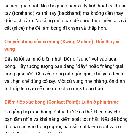
là hiệu quả nhất. Nó cho phép bạn xử lý linh hoạt cả thuận
tay (forehand) và trái tay (backhand) mà không cần thay
đổi cách cầm. Nó cũng giúp bạn dễ dàng thực hiện các cú
cắt (slice) nhẹ để làm bóng đi chậm và thấp hơn.
Chuyển động của cú vung (Swing Motion): Đẩy thay vì
vung
Đây là lỗi sai phổ biến nhất. Đừng “vung” vợt vào quả
bóng. Hãy tưởng tượng bạn đang “đẩy” hoặc “nâng” quả
bóng qua lưới. Chuyển động rất ngắn gọn, chủ yếu đến từ
vai, hạn chế dùng cổ tay. Một cú vung nhẹ nhàng, ổn định
từ thấp lên cao sẽ cho ra một cú dink hoàn hảo.
Điểm tiếp xúc bóng (Contact Point): Luôn ở phía trước
Cố gắng tiếp xúc bóng ở phía trước cơ thể. Điều này cho
bạn tầm nhìn và khả năng kiểm soát tốt nhất. Nếu để bóng
đi quá sâu vào trong người, bạn sẽ mất kiểm soát và cú