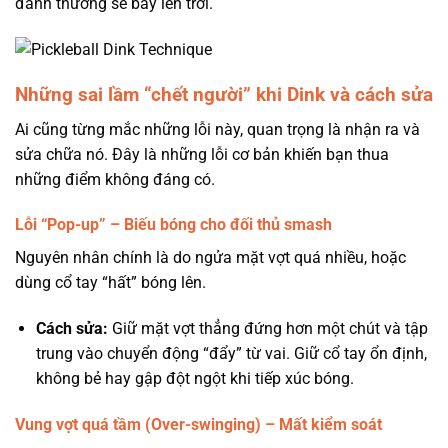
đánh thường sẽ bay lên trời.
Những sai lầm “chết người” khi Dink và cách sửa
Ai cũng từng mắc những lỗi này, quan trọng là nhận ra và
sửa chữa nó. Đây là những lỗi cơ bản khiến bạn thua
những điểm không đáng có.
Lỗi “Pop-up” – Biếu bóng cho đối thủ smash
Nguyên nhân chính là do ngửa mặt vợt quá nhiều, hoặc
dùng cổ tay “hất” bóng lên.
Cách sửa:
Giữ mặt vợt thẳng đứng hơn một chút và tập
trung vào chuyển động “đẩy” từ vai. Giữ cổ tay ổn định,
không bẻ hay gập đột ngột khi tiếp xúc bóng.
Vung vợt quá tầm (Over-swinging) – Mất kiểm soát