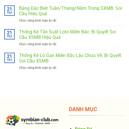
Thống
Nhau
Kê
Bảng Đặc Biệt Tuần/Tháng/Năm Trong SXMB: Soi
Trong
21
Đầu
SXMB:
Th1
Cầu Hiệu Quả
Đuôi
Bí
Chức năng bình luận bị tắt
ở
Loto
Quyết
Bảng
Miền
Soi
Đặc
Thống Kê Tần Suất Loto Miền Bắc: Bí Quyết Soi
Bắc:
21
Cầu
Biệt
Bí
Th1
Cầu XSMB Hiệu Quả
Hiệu
Tuần/Tháng/Năm
Quyết
Quả
Chức năng bình luận bị tắt
ở
Trong
Soi
Thống
SXMB:
Cầu
Kê
Thống Kê Lô Gan Miền Bắc Lâu Chưa Về: Bí Quyết
Soi
21
Hiệu
Tần
Cầu
Th1
Soi Cầu XSMB
Quả
Suất
Hiệu
Chức năng bình luận bị tắt
ở
Loto
Quả
Thống
Miền
Kê
Bắc:
Lô
Bí
Gan
Quyết
Miền
Soi
Bắc
Cầu
Lâu
XSMB
Chưa
Hiệu
DANH MỤC
Về:
Quả
Bí
Quyết
Soi